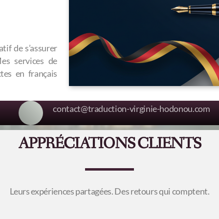
atif de s’assurer
Mes services de
xtes en français
contact@traduction-virginie-hodonou.com
APPRÉCIATIONS CLIENTS
Leurs expériences partagées. Des retours qui comptent.