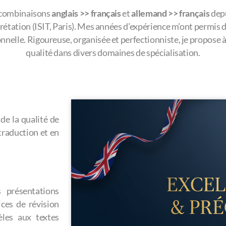
s combinaisons
anglais
>>
français
et
allemand
>>
français
depu
rprétation (ISIT, Paris). Mes années d’expérience m’ont permi
onnelle. Rigoureuse, organisée et perfectionniste, je propose à
qualité dans divers domaines de spécialisation.
de la qualité de
raduction et en
 présentations
ices de révision
èles aux textes