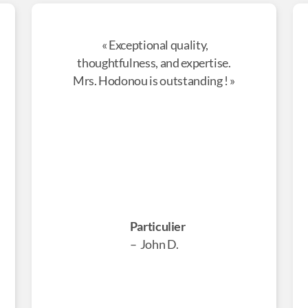
« Exceptional quality,
thoughtfulness, and expertise.
Mrs. Hodonou is outstanding ! »
Particulier
– John D.