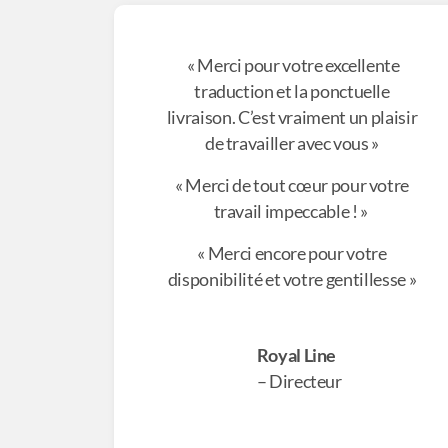
« Merci pour votre excellente
traduction et la ponctuelle
livraison. C’est vraiment un plaisir
de travailler avec vous »
« Merci de tout cœur pour votre
travail impeccable ! »
« Merci encore pour votre
disponibilité et votre gentillesse »
Royal Line
– Directeur